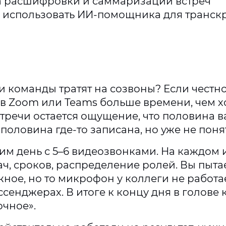
а расшифровки и саммаризации встреч
у использовать ИИ-помощника для транск
 команды тратят на созвоны? Если честн
 в Zoom или Teams больше времени, чем хо
тречи остается ощущение, что половина 
 половина где-то записана, но уже не поня
им день с 5–6 видеозвонками. На каждом
ч, сроков, распределение ролей. Вы пыта
ное, но то микрофон у коллеги не работае
сенджерах. В итоге к концу дня в голове к
очное».