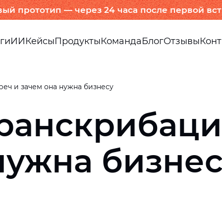
вый прототип — через 24 часа после первой вс
ги
ИИ
Кейсы
Продукты
Команда
Блог
Отзывы
Конт
реч и зачем она нужна бизнесу
транскрибаци
нужна бизне