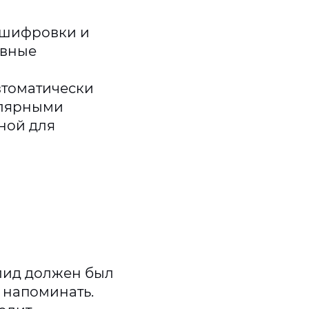
сшифровки и
ивные
втоматически
улярными
ной для
млид должен был
м напоминать.