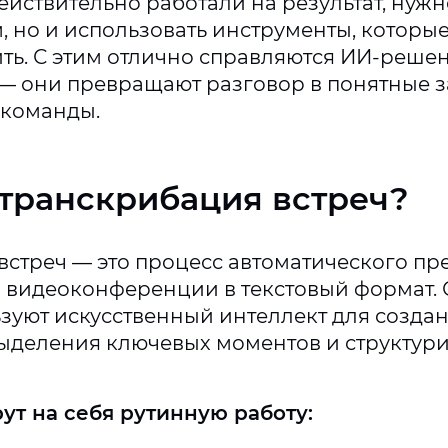
ействительно работали на результат, нужн
м, но и использовать инструменты, которы
ить. С этим отлично справляются ИИ-реше
— они превращают разговор в понятные з
 команды.
 транскрибация встреч?
встреч — это процесс автоматического п
в видеоконференции в текстовый формат.
зуют искусственный интеллект для созда
ыделения ключевых моментов и структур
ут на себя рутинную работу: