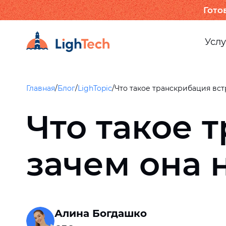
Гото
Услу
Главная
/
Блог
/
LighTopic
/
Что такое транскрибация вст
Что такое 
зачем она 
Алина Богдашко