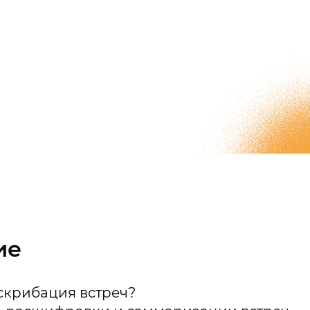
ие
нскрибация встреч?