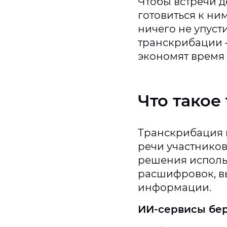
Чтобы встречи д
готовиться к ни
ничего не упуст
транскрибации 
экономят время
Что такое
Транскрибация 
речи участнико
решения исполь
расшифровок, в
информации.
ИИ-сервисы бер