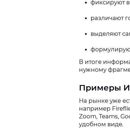
фиксируют вс
различают г
выделяют са
формулируют
В итоге информа
нужному фрагме
Примеры И
На рынке уже ес
например Fireflie
Zoom, Teams, Go
удобном виде.