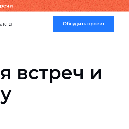
тречи
акты
Обсудить проект
я встреч и
су