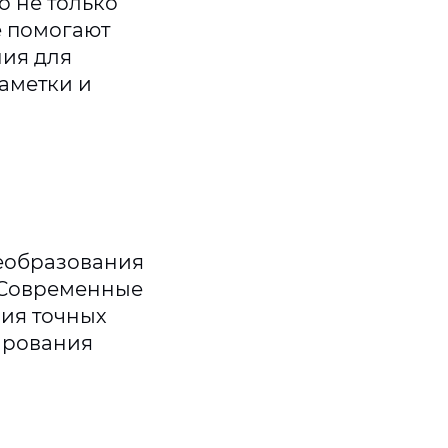
о не только
е помогают
ния для
аметки и
реобразования
 Современные
ния точных
ирования