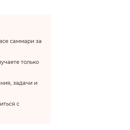
 все саммари за
лучаете только
ния, задачи и
иться с