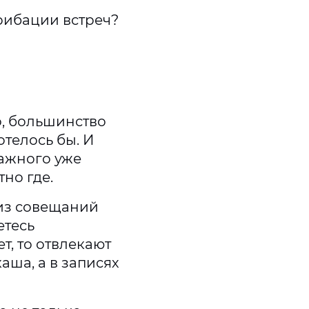
рибации встреч?
о, большинство
телось бы. И
важного уже
тно где.
 из совещаний
етесь
т, то отвлекают
аша, а в записях