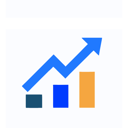
Получить КП
Проверка совместимости модулей и
внешних интеграций
Подтверждение работоспособности
новых функций до их масштабного
запуска
Снижение числа дефектов,
влияющих на пользовательский опыт
Рост стабильности продукта и
доверия пользователей
Заказать интеграционное
тестирование системы