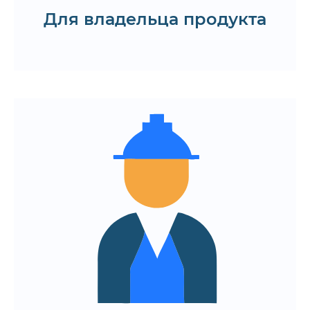
Для владельца продукта
Запросить план тестирования
Отчёты о взаимодействии систем и
точках отказа
Встраивание интеграционного
тестирования в CI/CD-процесс
Возможность параллельно
проверять несколько связок
сервисов
Гибкая методология для
масштабирования на будущие
релизы