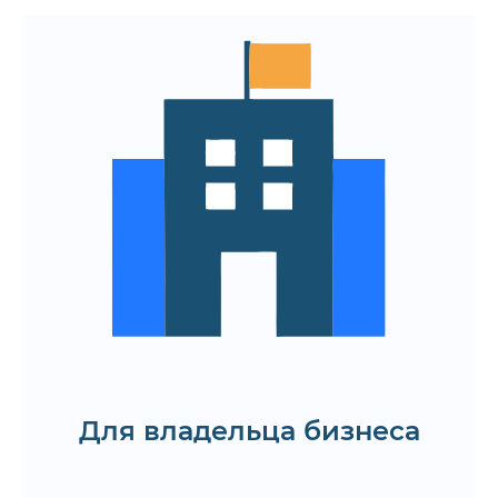
Уверенность в стабильной работе
ключевых систем и сервисов
Снижение рисков простоев и
финансовых потерь из-за ошибок на
стыке модулей
Экономия на поддержке и
устранении критичных багов после
релиза
Прозрачные данные для принятия
управленческих решений
Узнайте стоимость и сроки
интеграционного тестирования
приложений
Для владельца бизнеса