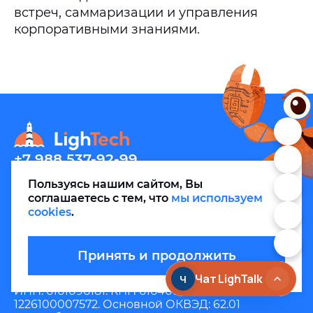
встреч, саммаризации и управления
корпоративными знаниями.
+7 988 537-92-99
info@m.thelightech.com
Пользуясь нашим сайтом, Вы
соглашаетесь с тем, что
мы используем
cookies
.
Принять и продолжить
Политика конфиденциальности
Сведения об ИТ-деятельности
ИНН: 6161096181. КПП 616401001. ОГРН
1226100007572. Основной ОКВЭД: 62.01