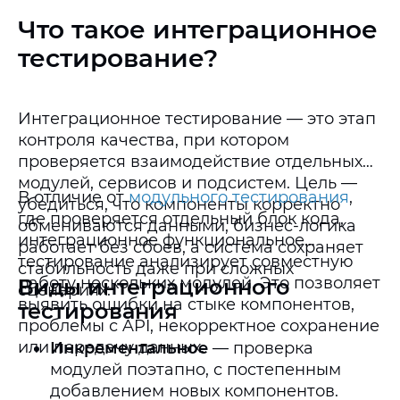
Что такое интеграционное
тестирование?
Интеграционное тестирование — это этап
контроля качества, при котором
проверяется взаимодействие отдельных
модулей, сервисов и подсистем. Цель —
В отличие от
модульного тестирования
,
убедиться, что компоненты корректно
где проверяется отдельный блок кода,
обмениваются данными, бизнес-логика
интеграционное функциональное
работает без сбоев, а система сохраняет
тестирование анализирует совместную
стабильность даже при сложных
работу нескольких модулей. Это позволяет
Виды интеграционного
сценариях.
выявить ошибки на стыке компонентов,
тестирования
проблемы с API, некорректное сохранение
или передачу данных.
Инкрементальное
— проверка
модулей поэтапно, с постепенным
добавлением новых компонентов.