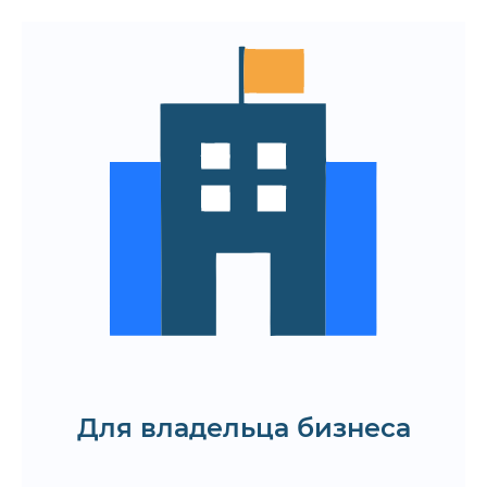
Гибкость в подключении дизайнеров
под конкретные задачи
Нет задачи — нет затрат
(специалисты привлекаются только
по необходимости)
Оплата за фактически выполненную
работу
Возможность выйти из
сотрудничества без рисков и
обязательств
Узнайте ставку и минимальные сроки
выхода наших дизайнеров
Для владельца бизнеса
Получить КП