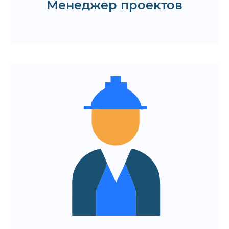
Запросить презентацию
Менеджер проектов
команды
Подключение сработанных
специалистов уровня Middle+/Senior
Минимизация времени на ввод в
проект
Прозрачные процессы и понятные
сроки
Контроль над задачами и качеством
без лишней нагрузки
Получить резюме и ставки