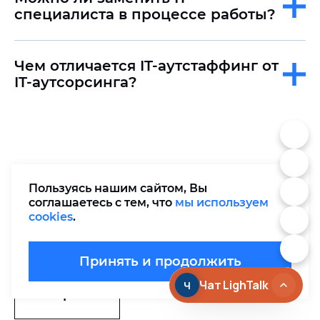
специалиста в процессе работы?
Чем отличается IT-аутстаффинг от
IT-аутсорсинга?
Что вы получите после
Пользуясь нашим сайтом, Вы
завершения проекта
соглашаетесь с тем, что
мы используем
cookies
.
Запросить рекомендации клиентов
Принять и продолжить
Открыть