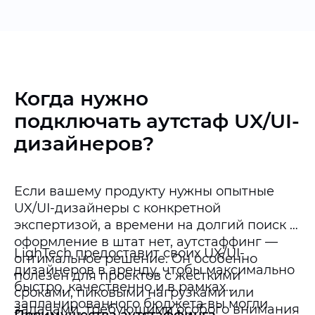
Когда нужно
подключать аутстаф UX/UI-
дизайнеров?
Если вашему продукту нужны опытные
UX/UI-дизайнеры с конкретной
экспертизой, а времени на долгий поиск и
оформление в штат нет, аутстаффинг —
LighTech предоставит своих UX/UI-
оптимальное решение. Он особенно
дизайнеров в аренду, чтобы максимально
полезен для проектов с жёсткими
быстро, качественно и в рамках
сроками, пиковыми нагрузками или
запланированного бюджета вы могли
задачами, требующими особого внимания