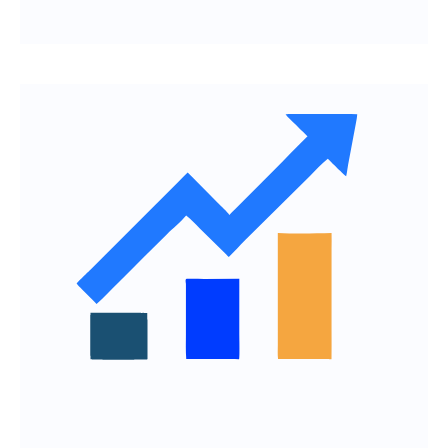
Быстрый старт — дизайнеры
подключаются сразу после
подписания договора
Опытные UX/UI-специалисты без
этапа подбора и найма
Высокое качество работы с первого
дня
Ускоренная реализация идей и
улучшений
Потушить пожар?