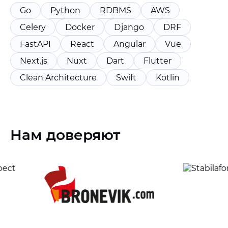
Go
Python
RDBMS
AWS
Celery
Docker
Django
DRF
FastAPI
React
Angular
Vue
Next.js
Nuxt
Dart
Flutter
Clean Architecture
Swift
Kotlin
Нам доверяют