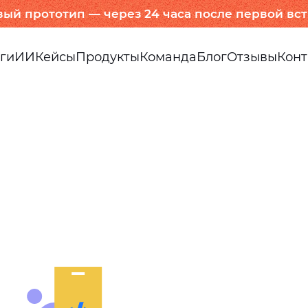
вый прототип — через 24 часа после первой вс
ги
ИИ
Кейсы
Продукты
Команда
Блог
Отзывы
Конт