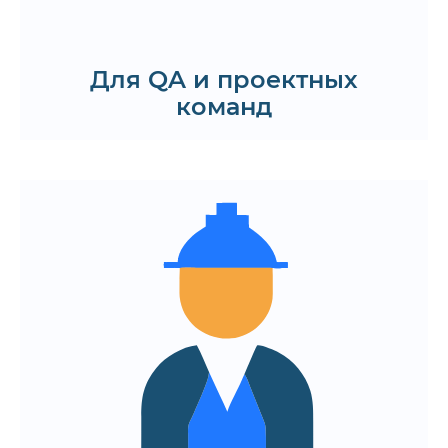
с помощью AI
Запросить дорожную карту
Для QA и проектных
команд
Упрощение анализа логов и
результатов тестирования
Автоматическое выявление
аномалий и нестабильного
поведения системы
Приоритизация критичных багов и
сценариев
Поддержка принятия решений на
основе данных тестирования