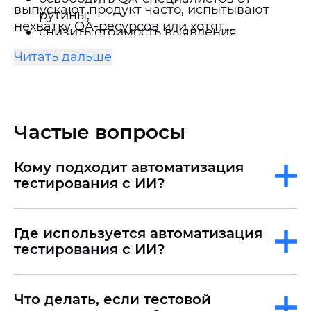
выпускают продукт часто, испытывают
рутины;
нехватку QA-ресурсов или хотят
снизить стоимость выявления
масштабировать продукт без
дефектов на поздних этапах;
Читать дальше
пропорционального роста затрат на
выстроить процесс непрерывного
тестирование.
тестирования в CI/CD.
Частые вопросы
Кому подходит автоматизация
тестирования с ИИ?
Где используется автоматизация
тестирования с ИИ?
Что делать, если тестовой