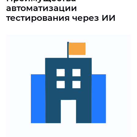
автоматизации
тестирования через ИИ
Сокращение сроков выпуска
продукта за счёт ускорения QA-
процессов
Снижение стоимости тестирования и
нагрузки на команду разработки
Повышение стабильности релизов и
качества продукта
Прозрачная оценка эффекта
внедрения AI в процессы
тестирования
Узнайте стоимость и сроки
тестирования через ИИ