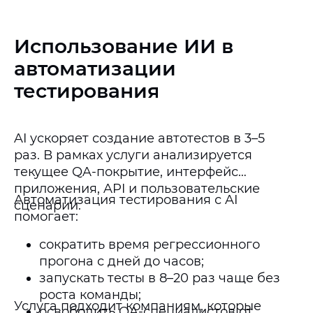
Использование ИИ в
автоматизации
тестирования
AI ускоряет создание автотестов в 3–5
раз. В рамках услуги анализируется
текущее QA-покрытие, интерфейс
приложения, API и пользовательские
Автоматизация тестирования с AI
сценарии.
помогает:
сократить время регрессионного
прогона с дней до часов;
запускать тесты в 8–20 раз чаще без
роста команды;
Услуга подходит компаниям, которые
освободить QA-специалистов от