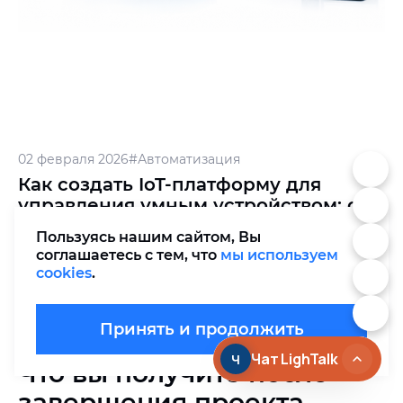
02 февраля 2026
#Автоматизация
Как создать IoT-платформу для
управления умным устройством: от
идеи до внедрения
Пользуясь нашим сайтом, Вы
соглашаетесь с тем, что
мы используем
Алина Богдашко
cookies
.
CEO
Принять и продолжить
Что вы получите после
завершения проекта