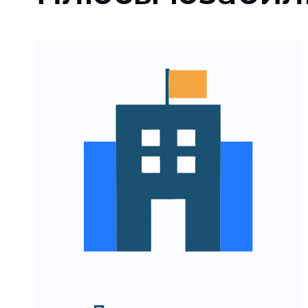
Понимание, насколько
интерфейс сайта или
приложения удобен для
пользователей
Минимизация рисков
потерь из-за плохого UX
Возможность повысить
конверсию без
дополнительных затрат на
трафик
Решения на основе данных