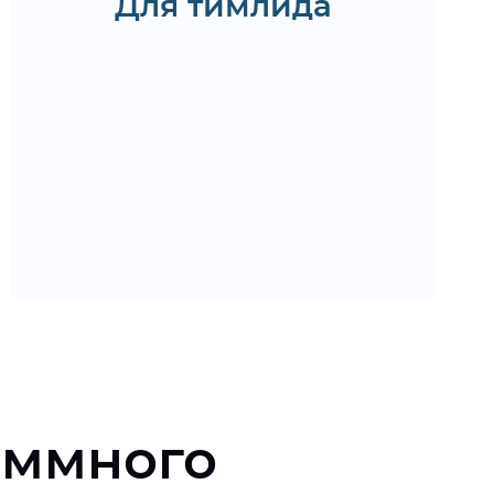
Для тимлида
Запустить онбординг
Запросить CV
аммного