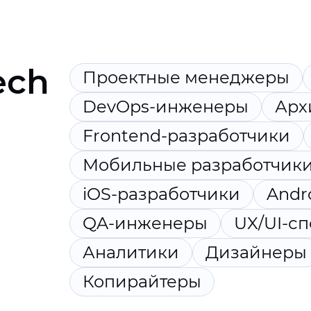
ech
Проектные менеджеры
DevOps-инженеры
Арх
Frontend-разработчики
Мобильные разработчик
iOS-разработчики
Andr
QA-инженеры
UX/UI-с
Аналитики
Дизайнеры
Копирайтеры