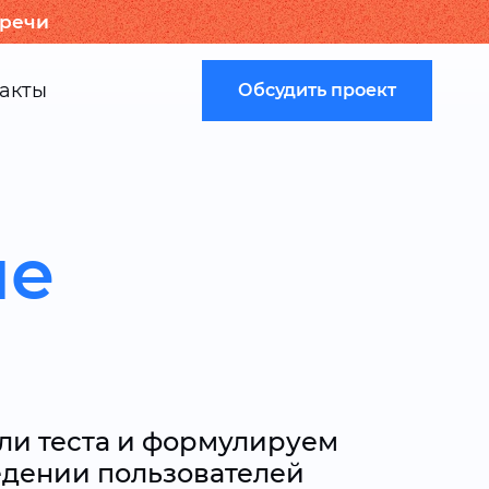
тречи
акты
Обсудить проект
ие
ли теста и формулируем
едении пользователей