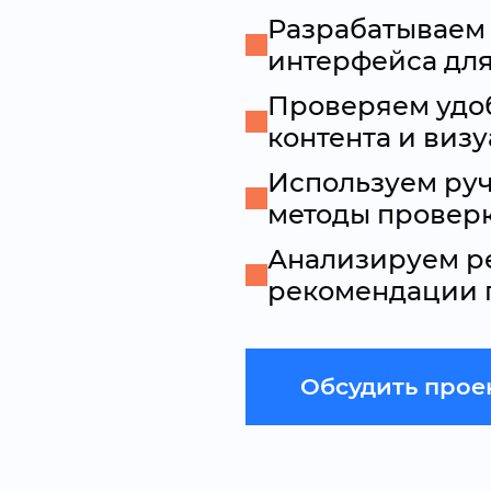
Разрабатываем
интерфейса дл
Проверяем удоб
контента и виз
Используем ру
методы провер
Анализируем ре
рекомендации 
Обсудить прое