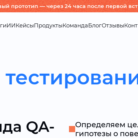
вый прототип — через 24 часа после первой вс
ги
ИИ
Кейсы
Продукты
Команда
Блог
Отзывы
Конт
 тестирован
да QA-
Определяем це
гипотезы о пов