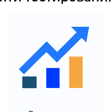
Оптимизация интерфейса,
навигации и сценариев
использования
Подтверждение
эффективности изменений
до их масштабного
внедрения
Вовлеченность и
удержание пользователей
Рост ключевых метрик
продукта (конверсия, LTV,
ARPU)