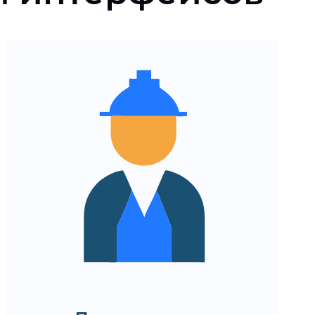
Прозрачные метрики и
аналитика для оценки
гипотез UX
Интеграция тестирования
в текущий процесс
разработки
Возможность параллельно
проверять несколько
вариантов интерфейса
Масштабируемая
методология для будущих
экспериментов