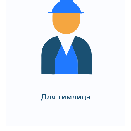
пользовательских путей и бизнес-
логики
Проработка позитивных, негативных
и граничных сценариев
Организация и сопровождение
альфа- и бета-тестирования с
контролем обратной связи
Прозрачная отчётность с
расхождениями, приоритетами и
рекомендациями
Запустить онбординг
Для тимлида
Запросить CV