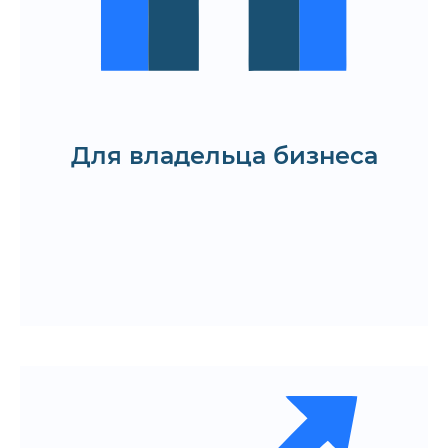
пользователей
Повышение доверия со стороны
инвесторов, партнёров и ключевых
стейкхолдеров
Узнайте стоимость и сроки
Для владельца бизнеса
пользовательского приемочного
тестирования (UAT)
Получить КП
Проверка соответствия продукта
бизнес-требованиям и
пользовательским сценариям