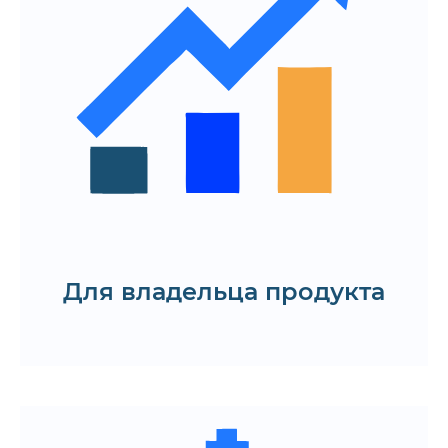
Выявление несоответствий и
«слепых зон» до выхода в продакшн
Снижение затрат на переделки и
доработки после релиза
Получение обратной связи от
реальных пользователей или их
представителей
Заказать UAT-тестирование
Для владельца продукта
Запросить план тестирования
Тест-кейсы на основе