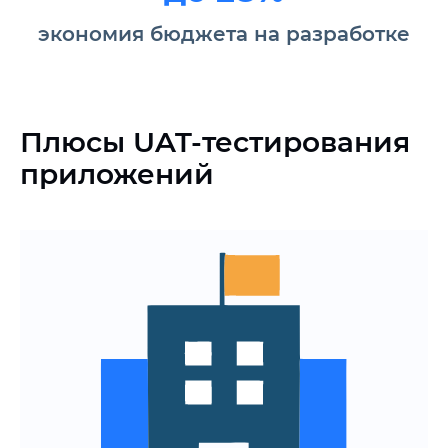
экономия бюджета на разработке
Плюсы UAT-тестирования
приложений
Уверенность, что продукт
решает бизнес-задачи и
соответствует ожиданиям клиентов
Снижение рисков провала на рынке
за счёт проверки продукта перед
запуском
Подтверждение готовности проекта
к релизу с точки зрения заказчика и