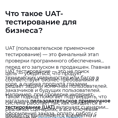
Что такое UAT-
тестирование для
бизнеса?
UAT (пользовательское приемочное
тестирование) — это финальный этап
проверки программного обеспечения
перед его запуском в продакшен. Главная
UAT тестирование — это не поиск
цель — убедиться, что продукт
технических уязвимостей или багов в
соответствует бизнес-требованиям и
коде, а оценка продукта глазами
решает задачи конечных пользователей.
заказчиков и будущих пользователей.
Например, при проверке интернет-
Такой подход помогает подтвердить, что
магазина
пользовательское приемочное
система работает так, как ожидается в
тестирование (UAT)
включает сценарии
реальных сценариях, а все ключевые
оформления заказа, оплату, работу с
процессы выполняются корректно и
В отличие от
функционального