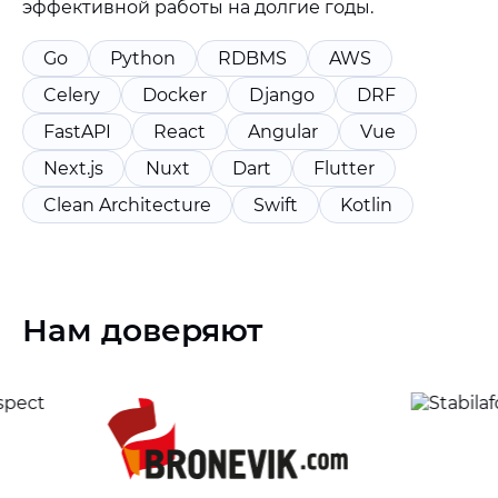
эффективной работы на долгие годы.
Go
Python
RDBMS
AWS
Celery
Docker
Django
DRF
FastAPI
React
Angular
Vue
Next.js
Nuxt
Dart
Flutter
Clean Architecture
Swift
Kotlin
Нам доверяют