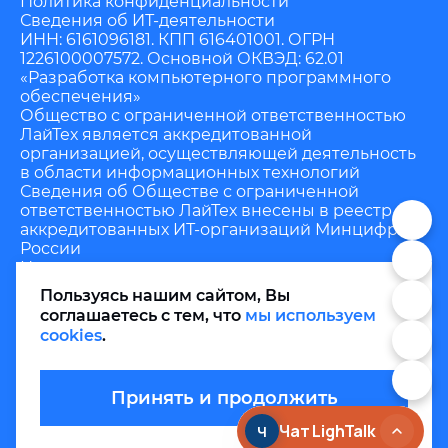
Политика конфиденциальности
Сведения об ИТ-деятельности
ИНН: 6161096181. КПП 616401001. ОГРН
1226100007572. Основной ОКВЭД: 62.01
«Разработка компьютерного программного
обеспечения»
Общество с ограниченной ответственностью
ЛайТех является аккредитованной
организацией, осуществляющей деятельность
в области информационных технологий
Сведения об Обществе с ограниченной
ответственностью ЛайТех внесены в реестр
аккредитованных ИТ-организаций Минцифры
России
Номер в реестре аккредитованных
организаций: 24953. Номер решения о
Пользуясь нашим сайтом, Вы
государственной аккредитации: АО-20220404-
соглашаетесь с тем, что
мы используем
4014882879-3.
cookies
.
Коды видов деятельности в области ИТ по
Приказу Минцифры №449: 1.01
© 2026. Общество с ограниченной
Принять и продолжить
ответственностью ЛайТех. Мобильная и веб
разработка. 344002, Ростовская область, г
Ростов-на-Дону, ул Береговая, дом 29В, офис 1