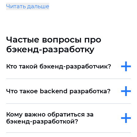
продукт работал стабильно, быстро и
изменяющиеся бизнес-требования;
Читать дальше
безопасно.
Вы ищете опытную команду, которая
возьмет backend на себя, чтобы вы
могли сосредоточиться на развитии
Частые вопросы про
бизнеса.
бэкенд-разработку
Кто такой бэкенд-разработчик?
Что такое backend разработка?
Кому важно обратиться за
бэкенд-разработкой?