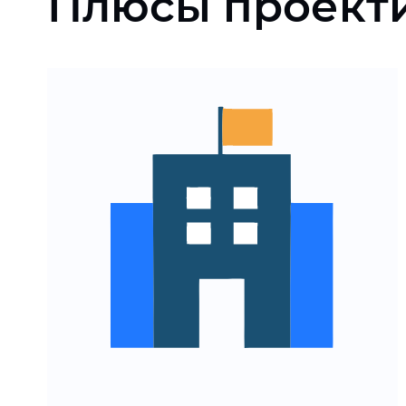
Плюсы проекти
Увеличение конверсий за
счет удобного интерфейса
Снижение затрат на
доработку и исправления
Улучшение
пользовательского опыта
на всех этапах воронки
Адаптированный под ваш
бизнес дизайн
Узнайте стоимость и сроки
UX-проектирования