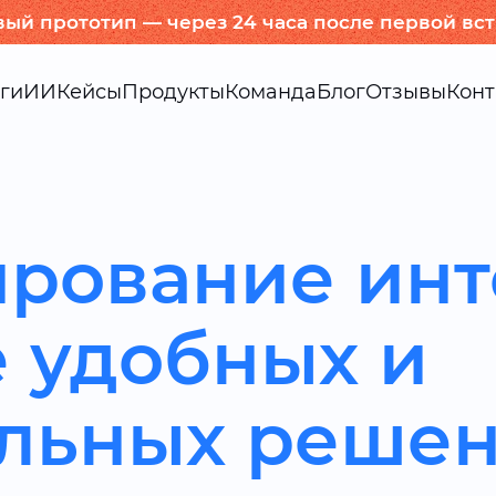
вый прототип — через 24 часа после первой вс
ги
ИИ
Кейсы
Продукты
Команда
Блог
Отзывы
Конт
ирование ин
 удобных и
льных реше