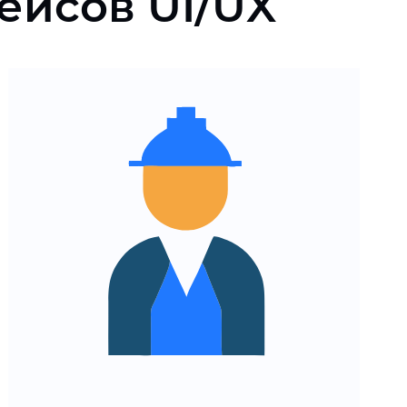
ейсов UI/UX
Простая и интуитивно
понятная навигация
Положительный
пользовательский опыт
Адаптивность под любые
устройства и платформы
Удобный функционал
приложения
Протестируйте интерфейс
Заказать демо