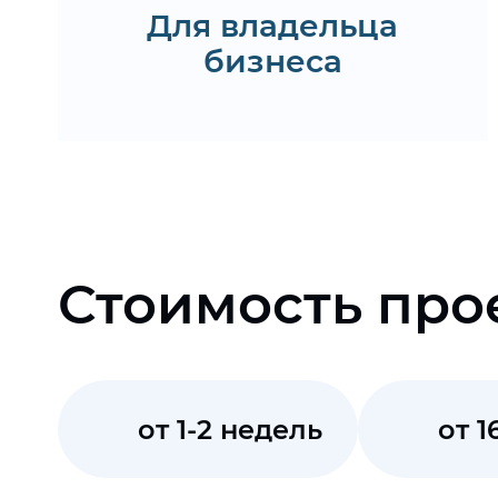
Для владельца
бизнеса
Получить КП
Стоимость про
от 1-2 недель
от 1