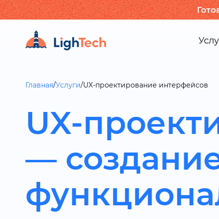
Гото
Услу
Главная
/
Услуги
/
UX-проектирование интерфейсов
UX-проект
— создание
функциона