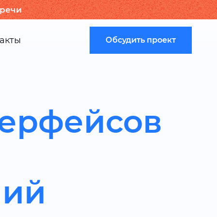
тречи
акты
Обсудить проект
терфейсов
ний