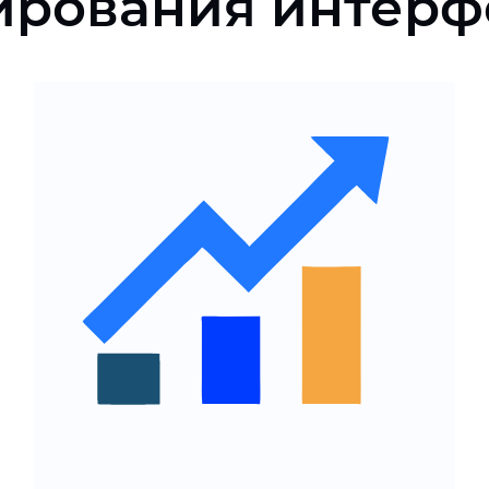
рования интерф
Анализ целевой аудитории
и их потребностей
Разработка прототипов и
тестирование идей
Построение оптимального
пользовательского пути
Снижение рисков провала
продукта на старте
Начните разработку UX
дизайна