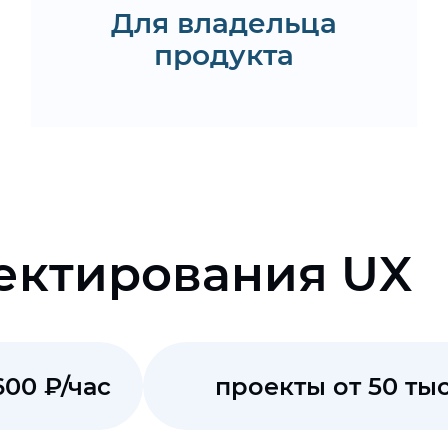
Для владельца
Запросить
дорожную карту
продукта
ектирования UX
600 ₽/час
проекты от 50 тыс