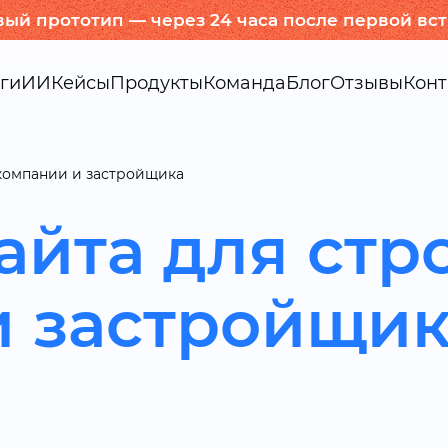
вый прототип — через 24 часа после первой вс
ги
ИИ
Кейсы
Продукты
Команда
Блог
Отзывы
Конт
 компании и застройщика
айта для стр
и застройщи