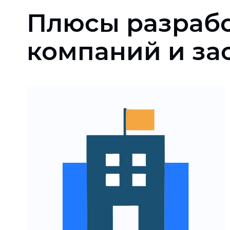
Плюсы разрабо
компаний и за
Автоматизация процессов
и сокращение ручной
работы
Снижение расходов на
обслуживание и рекламу
Масштабирование сайта
под новые объекты и
направления
Корректное отображение