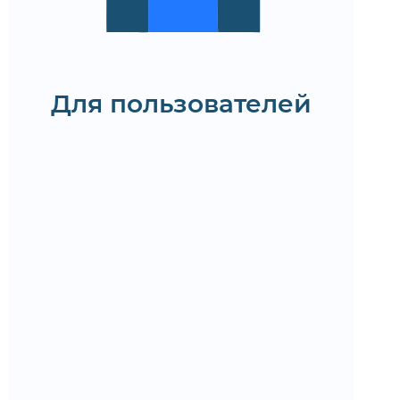
связи и заявки
Удобный поиск нужных
объектов и информации
Для пользователей
Протестируйте интерфейс
строительного сайта
Заказать демо