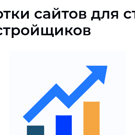
тки сайтов для 
стройщиков
Удобная структура и
управление контентом по
объектам
Инструменты аналитики,
мониторинга и
лидогенерации
Решения,
ориентированные на
бизнес-показатели и