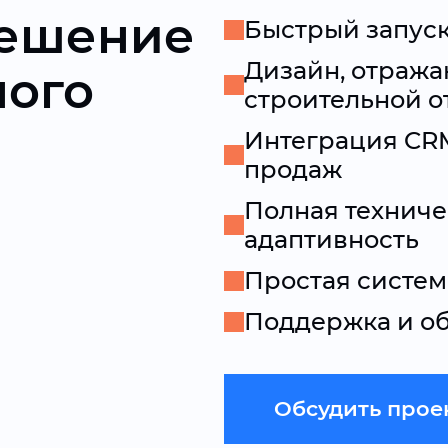
решение
Быстрый запуск
Дизайн, отраж
ного
строительной о
Интеграция CRM
продаж
Полная техниче
адаптивность
Простая систем
Поддержка и об
Обсудить прое