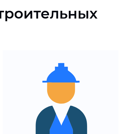
строительных
Понятная навигация
для доступа к нужным
разделам
Быстрая загрузка страниц
и адаптация под
мобильные устройства
Просмотр планировок, цен
и документации онлайн
Простая форма обратной