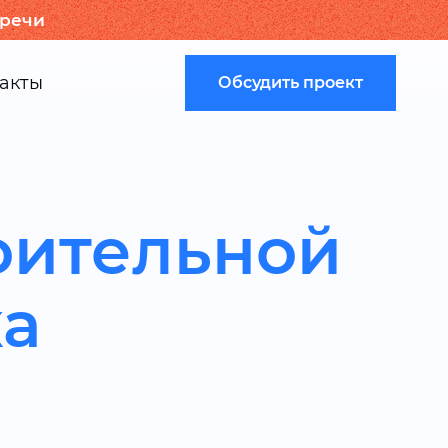
тречи
акты
Обсудить проект
оительной
ка