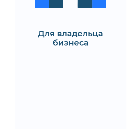
на всех устройствах
Эффективный канал
привлечения заявок и
укрепления репутации
Для владельца
бизнеса
Заказать создание сайта
для застройщика и
строительной
компании под ключ
Получить КП