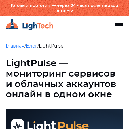
Готовый прототип — через 24 часа после первой
встречи
Главная
/
Блог
/
LightPulse
LightPulse —
мониторинг сервисов
и облачных аккаунтов
онлайн в одном окне