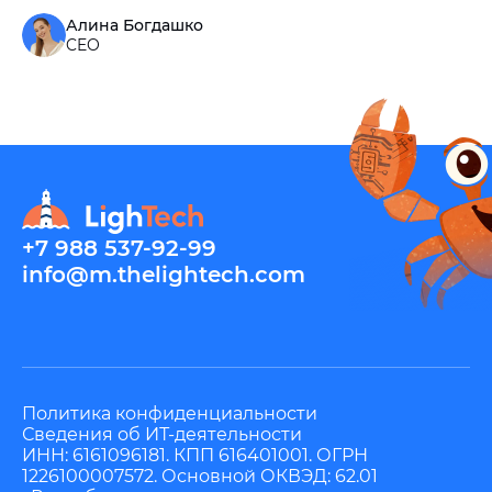
Алина Богдашко
CEO
+7 988 537-92-99
info@m.thelightech.com
Политика конфиденциальности
Сведения об ИТ-деятельности
ИНН: 6161096181. КПП 616401001. ОГРН
1226100007572. Основной ОКВЭД: 62.01