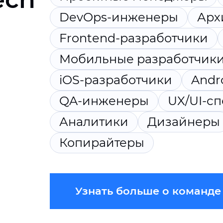
DevOps-инженеры
Арх
Frontend-разработчики
Мобильные разработчик
iOS-разработчики
Andr
QA-инженеры
UX/UI-с
Аналитики
Дизайнеры
Копирайтеры
Узнать больше о команде