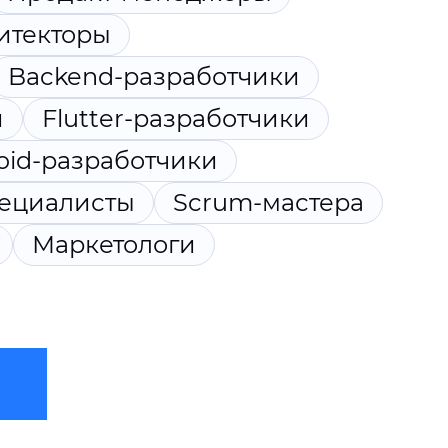
итекторы
Backend-разработчики
и
Flutter-разработчики
oid-разработчики
пециалисты
Scrum-мастера
Маркетологи