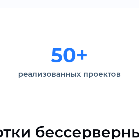
50+
реализованных проектов
отки бессерверн