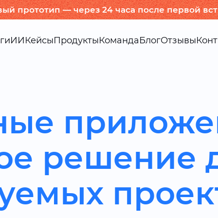
вый прототип — через 24 часа после первой вс
ги
ИИ
Кейсы
Продукты
Команда
Блог
Отзывы
Конт
ные приложе
ое решение 
уемых проек