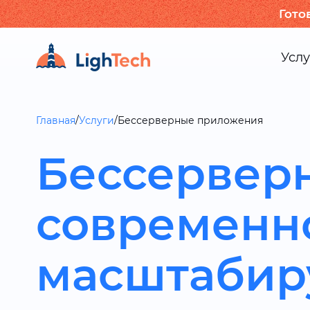
Гото
Услу
Главная
/
Услуги
/
Бессерверные приложения
Бессервер
современн
масштабир