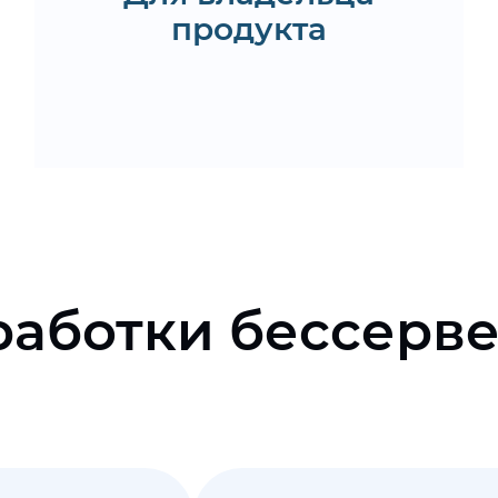
продукта
Запросить
дорожную карту
работки бессерв