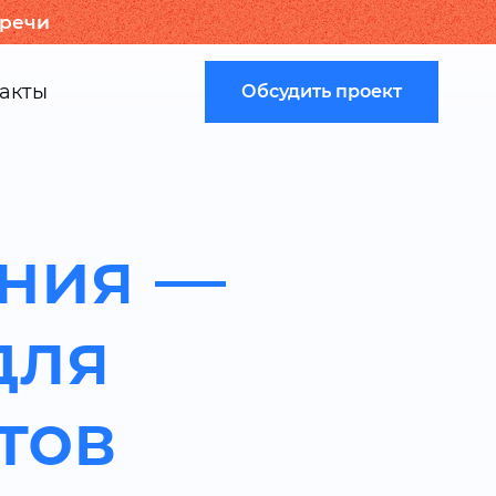
тречи
акты
Обсудить проект
ния —
для
тов