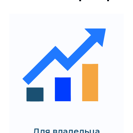
Полный цикл разработки
от идеи до релиза
Формирование дорожной
карты развития продукта
Оптимальные команды и
эффективное
распределение ресурсов
Гибкость в обновлении и
готового продукта
Заказать разработку
бессерверного
приложения
Для владельца