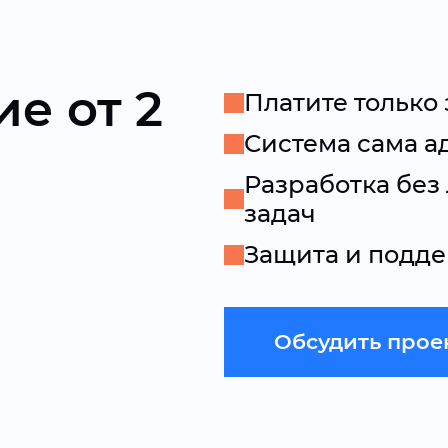
е от 2
Платите только 
Система сама а
Разработка бе
задач
Защита и подде
Обсудить прое