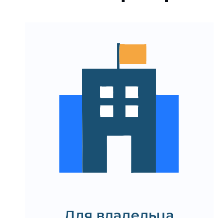
Быстрый запуск проекта
Оптимизация затрат
Автоматическое
адаптирование к росту
нагрузки
Высокая доступность
благодаря управляемой
инфраструктуре
Узнайте стоимость и сроки
разработки бессерверного
приложения
Для владельца