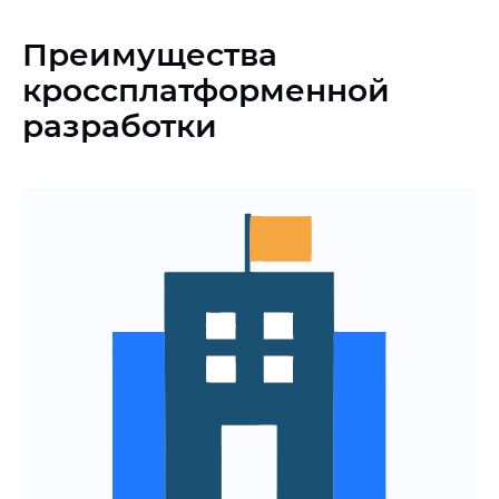
Преимущества
кроссплатформенной
разработки
Решение бизнес-задач через единое
приложение для iOS и Android
Повышение ценности продукта за
счёт охвата двух платформ
Возможность масштабирования и
добавления новых функций
Узнайте стоимость и сроки
кроссплатформенной разработки