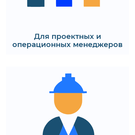
Запросить дорожную карту
Для проектных и
операционных менеджеров
Оптимальный стек и архитектура под
кросплатформенный проект
Контроль качества кода и
прозрачность процессов
Предсказуемость сроков и гибкость
в обновлении функционала
Заказать мобильное приложение
для iOS и Android