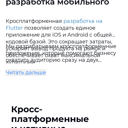
разработка мобильного
Кросплатформенная
разработка на
Flutter
позволяет создать единое
приложение для iOS и Android с общей
кодовой базой. Это сокращает затраты,
Мы разрабатываем кросплатформенные
ускоряет вывод продукта на рынок и
приложения, которые помогают бизнесу
обеспечивает охват максимальной
охватить аудиторию сразу на двух
аудитории.
платформах, сократить бюджет на
Читать дальше
разработку и быстро выйти на рынок.