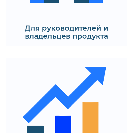
Получить КП
Для руководителей и
владельцев продукта
Быстрый запуск мобильного
приложения
Гибкая архитектура для развития и
обновлений на обеих платформах
Интеграция с внешними сервисами
и мобильной инфраструктурой
Узнайте, как создать
кроссплатформенное мобильное
приложение