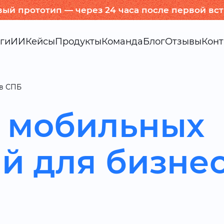
вый прототип — через 24 часа после первой вс
ги
ИИ
Кейсы
Продукты
Команда
Блог
Отзывы
Конт
в СПБ
а мобильных
й для бизнес