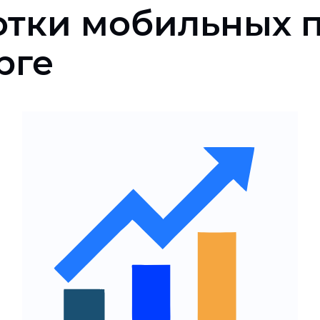
отки мобильных 
рге
Полный цикл создания
мобильного приложения
План по развитию с
постепенным внедрением
функций
Профессиональная
команда
Эффективное управление
ресурсами