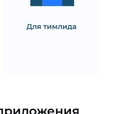
Запустить онбординг
Для тимлида
Запросить CV
 приложения