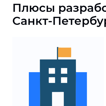
Плюсы разраб
Санкт-Петербу
Быстрый вывод цифрового
продукта на рынок
Оптимизация затрат на
разработку
Масштабированное
решение под потребности
компании
Доступ к целевой
аудитории