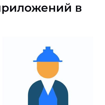
приложений в
Слаженное
взаимодействие с
профильными
специалистами
Регулярные митапы и код-
ревью
Отчеты о статусе проекта
Предсказуемые дедлайны
без форс-мажоров