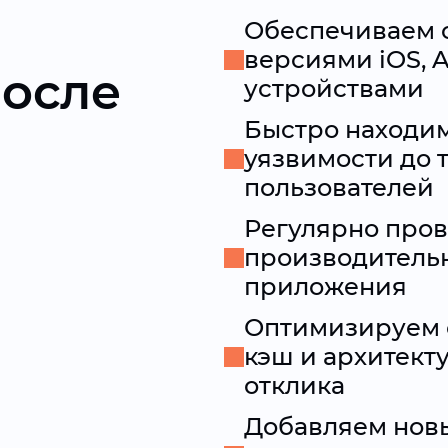
Обеспечиваем 
версиями iOS, 
после
устройствами
Быстро находим
уязвимости до т
пользователей
Регулярно пров
производительн
приложения
Оптимизируем ск
кэш и архитект
отклика
Добавляем нов