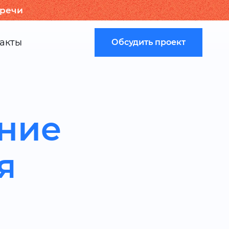
тречи
акты
Обсудить проект
ание
я