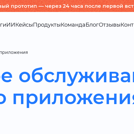
вый прототип — через 24 часа после первой вс
ги
ИИ
Кейсы
Продукты
Команда
Блог
Отзывы
Конт
 приложения
ое обслужив
о приложени