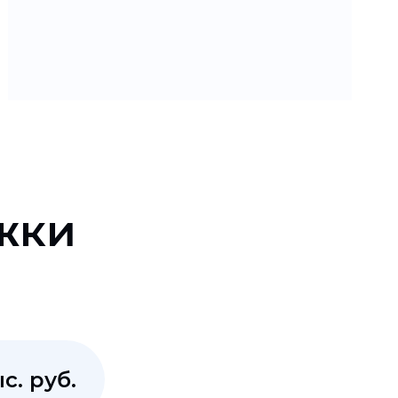
жки
с. руб.