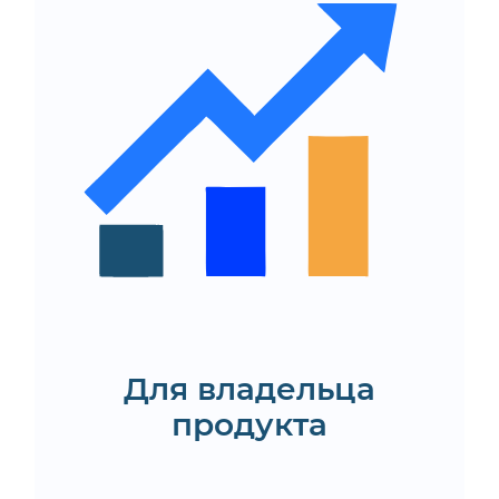
Минимум технических
сбоев продукта
Возможность оперативно
внедрять новые функции и
улучшения
Устранение проблем,
мешающих покупкам через
мобильное приложение
Заказать техническую
поддержку мобильного
приложения
Для владельца
продукта
Запланировать
консультацию