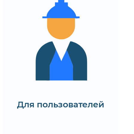
Мобильное приложение
работает быстро и без
багов
Стабильный и безопасный
доступ к
функциональности в
любое время
Удобный и продуманный
пользовательский опыт
Спланируйте техподдержку
мобильного приложения
Для пользователей
Заказать услугу