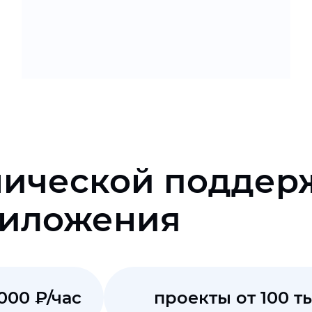
нической поддер
риложения
000 ₽/час
проекты от 100 ты