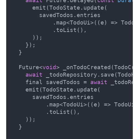
await
 Future.delayed(
const
Durati
      emit(TodoState.update(

        savedTodos.entries

            .map<TodoUi>((e) => TodoU
            .toList(),

      ));

    });

  }

  Future<
void
> _onTodoCreated(TodoCre
await
 _todoRepository.save(TodoHi
    final savedTodos = 
await
 _todoRep
    emit(TodoState.update(

      savedTodos.entries

          .map<TodoUi>((e) => TodoUi.
          .toList(),

    ));

  }
