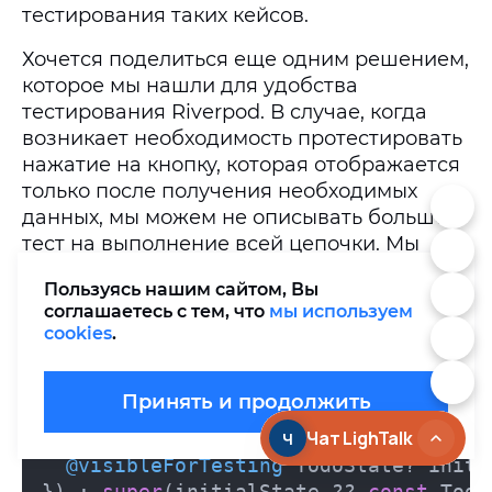
тестирования таких кейсов.
Хочется поделиться еще одним решением,
которое мы нашли для удобства
тестирования Riverpod. В случае, когда
возникает необходимость протестировать
нажатие на кнопку, которая отображается
только после получения необходимых
данных, мы можем не описывать большой
тест на выполнение всей цепочки. Мы
можем описать маленький тест, который
Пользуясь нашим сайтом, Вы
покроет нужный кусочек логики, а затем в
соглашаетесь с тем, что
мы используем
другом тесте создать провайдер, которому
cookies
.
укажем необходимый начальный стейт.
Принять и продолжить
TodoProvider(

this
._todoRepository, {

@visibleForTesting
 TodoState? initi
}) : 
super
(initialState ?? 
const
 Todo