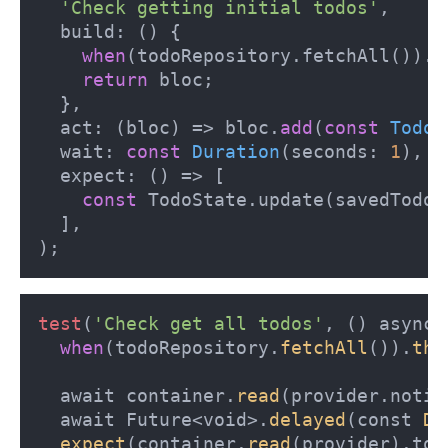
'Check getting initial todos'
,

  build: () {

when
(todoRepository.fetchAll()).t
return
 bloc;

  },

  act: (bloc) => bloc.
add
(
const
TodoI
  wait: 
const
Duration
(
seconds: 
1
),

  expect: ()
 => [

const
 TodoState.update(savedTodosU
  ],

);
test
(
'Check get all todos'
, () async {
when
(todoRepository.
fetchAll
()).
the
  await container.
read
(provider.notif
  await Future<void>.
delayed
(const 
Du
expect
(container.
read
(provider).tod