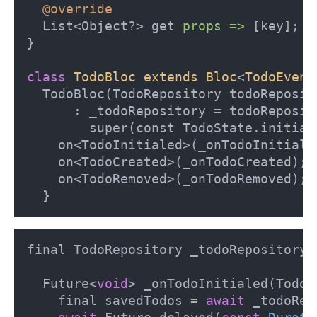
@override
  List<Object?> get 
props =>
 [key];

}

class
TodoBloc
extends
Bloc
<
TodoEvent
  TodoBloc(TodoRepository todoReposito
      : _todoRepository = todoReposito
        super(const TodoState.initial(
    on<TodoInitialed>(_onTodoInitialed
    on<TodoCreated>(_onTodoCreated);

    on<TodoRemoved>(_onTodoRemoved);

  }
final TodoRepository _todoRepository;

  Future<
void
> _onTodoInitialed(TodoI
    final savedTodos = 
await
 _todoRep