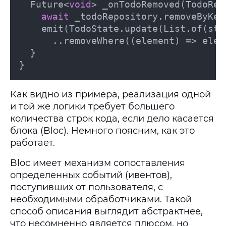
  Future<
void
> _onTodoRemoved(TodoRem
await
 _todoRepository.removeByKey
    emit(TodoState.update(List.of(stat
      ..removeWhere((element) => elem
  }

}
Как видно из примера, реализация одной
и той же логики требует большего
количества строк кода, если дело касается
блока (Bloc). Немного поясним, как это
работает.
Bloc имеет механизм сопоставления
определенных событий (ивентов),
поступивших от пользователя, с
необходимыми обработчиками. Такой
способ описания выглядит абстрактнее,
что несомненно является плюсом, но