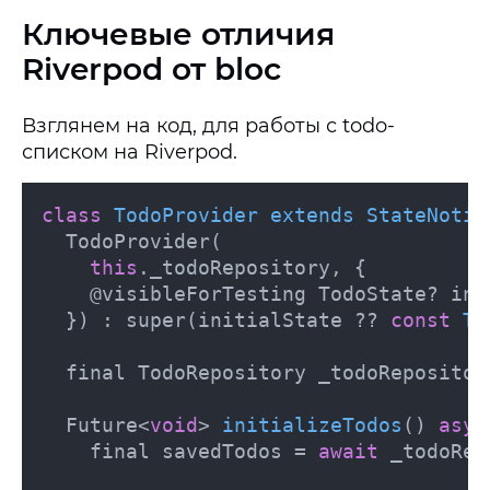
Ключевые отличия
Riverpod от bloc
Взглянем на код, для работы с todo-
списком на Riverpod.
class
TodoProvider
extends
StateNotif
  TodoProvider(

this
._todoRepository, {

    @visibleForTesting TodoState? init
  }) : super(initialState ?? 
const
To
  final TodoRepository _todoRepository
Future<
void
> 
initializeTodos
() 
asyn
    final savedTodos = 
await
 _todoRep