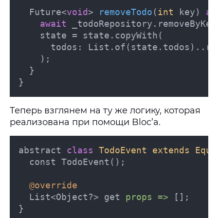
Future<
void
> 
removeTodo
(
int
 key
) 
as
await
 _todoRepository.removeByKey(
    state = state.copyWith(

      todos: List.of(state.todos)..re
    );

  }

}
Теперь взглянем на ту же логику, которая
реализована при помощи Bloc’а.
abstract 
class
TodoEvent
extends
Equa
  const TodoEvent();

@override
  List<Object?> get 
props =>
 [];

}
