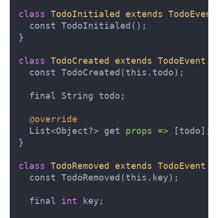
class
TodoInitialed
extends
TodoEvent
  const TodoInitialed();

}

class
TodoCreated
extends
TodoEvent
{

  const TodoCreated(this.todo);

  final String todo;

@override
  List<Object?> get 
props =>
 [todo];

}

class
TodoRemoved
extends
TodoEvent
{

  const TodoRemoved(this.key);

  final 
int
 key;
