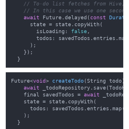
// To-do list fetches from Hive, 
// In this case we use one second
await
 Future.delayed(
const
Durati
      state = state.copyWith(

        isLoading: 
false
,

        todos: savedTodos.entries.map
      );

    });

  }
Future<
void
> 
createTodo
(
String todo
) 
await
 _todoRepository.save(TodoHiv
    final savedTodos = 
await
 _todoRep
    state = state.copyWith(

      todos: savedTodos.entries.map(T
    );

  }
