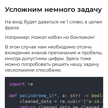
Усложним немного задачу
На вход будет даваться не 1 слово, а целая
фраза.
Например: Нажал кабан на баклажан!
В этом случае нам необходимо отсечь
вхождения знаков препинания и пробелы,
иногда допустимы цифры. Здесь тоже
можно попробовать решить нашу задачу
несколькими способами.
import
 re

def
palindrome_1
(
*, a: 
str
) -> 
bool
:

	cleaned_data = re.sub(
r'[^a-zA-Z0
return
 cleaned_data == cleaned_da