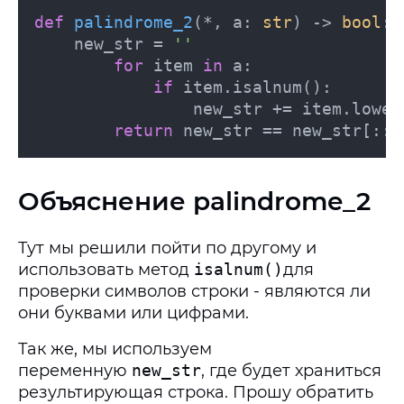
def
palindrome_2
(
*, a: 
str
) -> 
bool
:

    new_str = 
''
for
 item 
in
 a:

if
 item.isalnum():

                new_str += item.lower(
return
 new_str == new_str[::-
Объяснение palindrome_2
Тут мы решили пойти по другому и
использовать метод
isalnum()
для
проверки символов строки - являются ли
они буквами или цифрами.
Так же, мы используем
переменную
new_str
, где будет храниться
результирующая строка. Прошу обратить