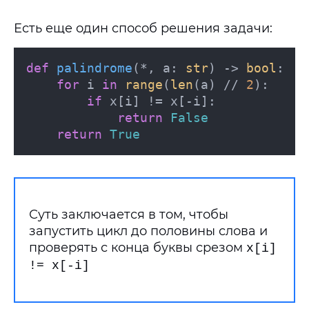
Есть еще один способ решения задачи:
def
palindrome
(
*, a: 
str
) -> 
bool
:

for
 i 
in
range
(
len
(a) // 
2
):

if
 x[i] != x[-i]:

return
False
return
True
Суть заключается в том, чтобы
запустить цикл до половины слова и
проверять с конца буквы срезом
x[i]
!= x[-i]