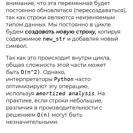
внимание, что эта переменная будет
постоянно обновляться (пересоздаваться),
так как строки являются неизеняемым
типом данных. Мы постоянно в цикле
будем
создавать новую строку,
копируя
содержимое
new_str
и добавляя новый
символ.
Так как это происходит внутри цикла,
общая сложность этой части
может
быть
O(n^2)
. Однако,
интерпретаторы
Python
часто
оптимизируют эту операцию,
используя
amortized analysis
. На
практике, если строки небольшие,
различия в производительности с
решением
O(n)
могут быть
незначительными.