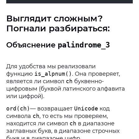
Выглядит сложным?
Погнали разбираться:
Объяснение
palindrome_3
Для удобства мы реализовали
функцию
is_alpnum()
. Она проверяет,
является ли символ
ch
буквенно-
цифровым (буквой латинского алфавита
или цифрой).
ord(ch)
— возвращает
Unicode
код
символа
ch
, то есть мы проверяем,
находится ли символ
ch
в диапазоне
заглавных букв, в диапазоне строчных
букв и в диапазоне цифр.