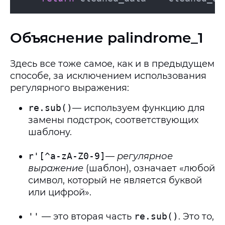
Объяснение palindrome_1
Здесь все тоже самое, как и в предыдущем
способе, за исключением использования
регулярного выражения:
re.sub()
— используем функцию для
замены подстрок, соответствующих
шаблону.
r'[^a-zA-Z0-9]
—
регулярное
выражение
(шаблон), означает «любой
символ, который не является буквой
или цифрой».
''
— это вторая часть
re.sub()
. Это то,