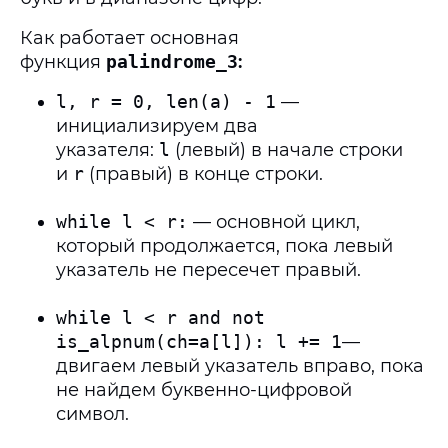
Как работает основная
функция
palindrome_3
:
l, r = 0, len(a) - 1
—
инициализируем два
указателя:
l
(левый) в начале строки
и
r
(правый) в конце строки.
while l < r:
— основной цикл,
который продолжается, пока левый
указатель не пересечет правый.
while l < r and not
is_alpnum(ch=a[l]): l += 1
—
двигаем левый указатель вправо, пока
не найдем буквенно-цифровой
символ.