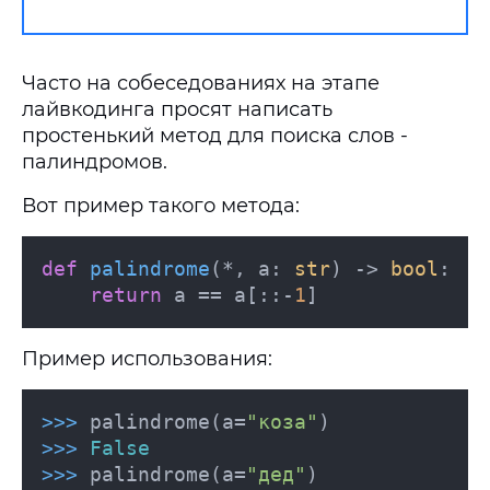
Часто на собеседованиях на этапе
лайвкодинга просят написать
простенький метод для поиска слов -
палиндромов.
Вот пример такого метода:
def
palindrome
(
*, a: 
str
) -> 
bool
:

return
 a == a[::-
1
]
Пример использования:
>>>
palindrome(a=
"коза"
)
>>>
False
>>>
palindrome(a=
"дед"
)