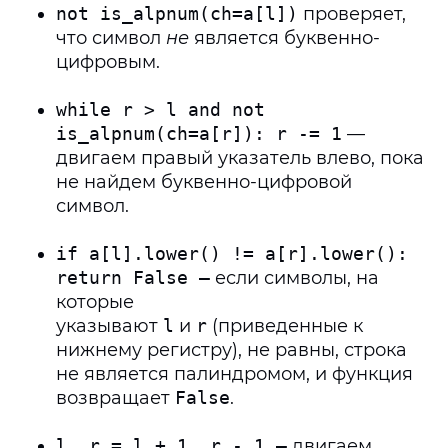
not is_alpnum(ch=a[l])
проверяет,
что символ
не
является буквенно-
цифровым.
while r > l and not
is_alpnum(ch=a[r]): r -= 1
—
двигаем правый указатель влево, пока
не найдем буквенно-цифровой
символ.
if a[l].lower() != a[r].lower():
return False —
если символы, на
которые
указывают
l
и
r
(приведенные к
нижнему регистру), не равны, строка
не является палиндромом, и функция
возвращает
False
.
l, r = l + 1, r - 1 —
двигаем