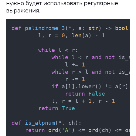
нужно будет использовать регулярные
выражения.
def
palindrome_3
(
*, a: 
str
) -> 
bool
:

        l, r = 
0
, 
len
(a) - 
1
while
 l < r:

while
 l < r 
and
not
 is_al
                l += 
1
while
 r > l 
and
not
 is_al
                r -= 
1
if
 a[l].lower() != a[r].lo
return
False
            l, r = l + 
1
, r - 
1
return
True
def
is_alpnum
(
*, ch
):

return
ord
(
'A'
) <= 
ord
(ch) <= 
ord