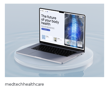
medtech
healthcare